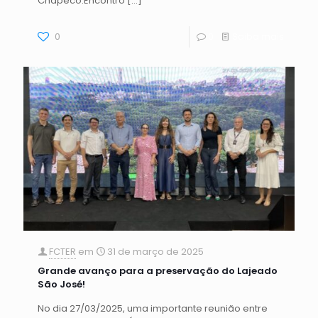
Chapecó.Encontro
[…]
0
0
Saiba mais
FCTER
em
31 de março de 2025
Grande avanço para a preservação do Lajeado
São José!
No dia 27/03/2025, uma importante reunião entre