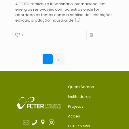
A FCTER realizou o III Seminário internacional em
energias renováveis com palestras onde foi
abordado os temas como a análise das condições
eólicas, produção industrial de
[…]
0
Saiba mais
1
2
Next page
Quem Somos
Instituidores
Projetos
Ações
FCTER News